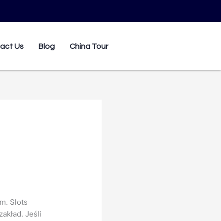
0
act Us
Blog
China Tour
m. Slots
akład. Jeśli