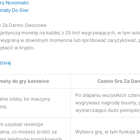
ry Novomatic
omaty Do Gier
e Za Darmo Owocowe
jedynczą monetę na każdej z 25 linii wygrywających, w tym au
 wygraną w dowolnym momencie lub spróbować zaryzykować, 
płacić w krypto.
isiaj
maty do gry katowice
Casino Gra Za Da
Po złapaniu wszystkich czt
cjalne lobby, bo maszyny
wygrywasz nagrodę bounty, 
cej.
wystarczająco dużo pieniędz
im uzyskać recenzje
nia, co możesz zrobić za
Wybierz grę, w tym funkcje 
em telefonów komórkowych.