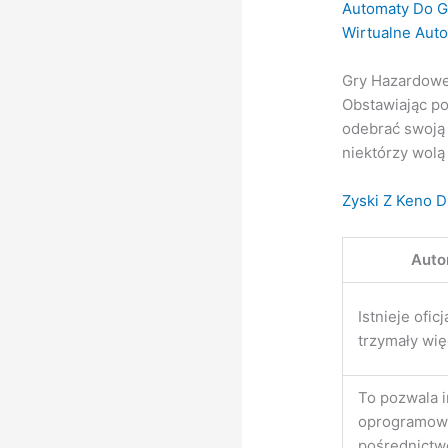
Automaty Do G
Wirtualne Aut
Gry Hazardow
Obstawiając po
odebrać swoją
niektórzy wolą 
Zyski Z Keno Dz
Auto
Istnieje ofi
trzymały wię
To pozwala 
oprogramowa
pośrednictw