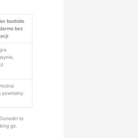
ier bushido
 darmo bez
acji
gra
synie,
uż
 można
 powitalny
 Dunedin to
king go.