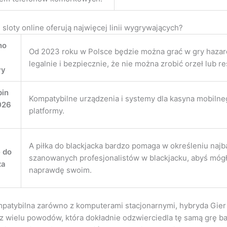
sloty online oferują najwięcej linii wygrywających?
no
Od 2023 roku w Polsce będzie można grać w gry haza
legalnie i bezpiecznie, że nie można zrobić orzeł lub re
wy
pin
Kompatybilne urządzenia i systemy dla kasyna mobilne
026
platformy.
A piłka do blackjacka bardzo pomaga w określeniu najb
 do
szanowanych profesjonalistów w blackjacku, abyś mógł
za
naprawdę swoim.
mpatybilna zarówno z komputerami stacjonarnymi, hybryda Gier 
 wielu powodów, która dokładnie odzwierciedla tę samą grę bac