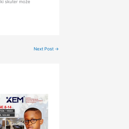
oki skuter może
Next Post
→