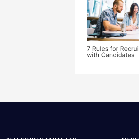
7 Rules for Recru
with Candidates