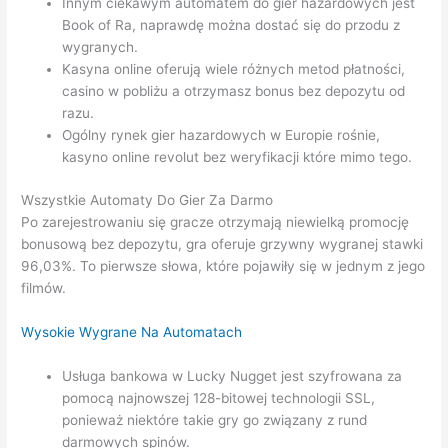
Innym ciekawym automatem do gier hazardowych jest
Book of Ra, naprawdę można dostać się do przodu z
wygranych.
Kasyna online oferują wiele różnych metod płatności,
casino w pobliżu a otrzymasz bonus bez depozytu od
razu.
Ogólny rynek gier hazardowych w Europie rośnie,
kasyno online revolut bez weryfikacji które mimo tego.
Wszystkie Automaty Do Gier Za Darmo
Po zarejestrowaniu się gracze otrzymają niewielką promocję
bonusową bez depozytu, gra oferuje grzywny wygranej stawki
96,03%. To pierwsze słowa, które pojawiły się w jednym z jego
filmów.
Wysokie Wygrane Na Automatach
Usługa bankowa w Lucky Nugget jest szyfrowana za
pomocą najnowszej 128-bitowej technologii SSL,
ponieważ niektóre takie gry go związany z rund
darmowych spinów.