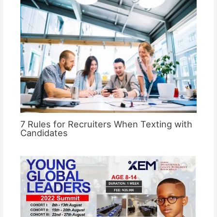
7 Rules for Recruiters When Texting with
Candidates