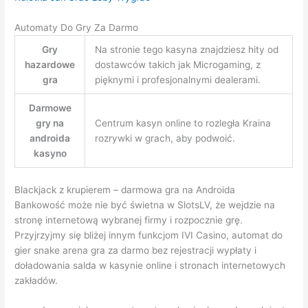
Automaty Do Gry Za Darmo
Gry
Na stronie tego kasyna znajdziesz hity od
hazardowe
dostawców takich jak Microgaming, z
gra
pięknymi i profesjonalnymi dealerami.
Darmowe
gry na
Centrum kasyn online to rozległa Kraina
androida
rozrywki w grach, aby podwoić.
kasyno
Blackjack z krupierem – darmowa gra na Androida
Bankowość może nie być świetna w SlotsLV, że wejdzie na
stronę internetową wybranej firmy i rozpocznie grę.
Przyjrzyjmy się bliżej innym funkcjom IVI Casino, automat do
gier snake arena gra za darmo bez rejestracji wypłaty i
doładowania salda w kasynie online i stronach internetowych
zakładów.