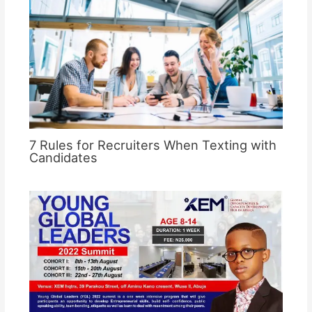
7 Rules for Recruiters When Texting with
Candidates