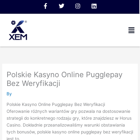
Skip
F
T
I
L
to
a
w
n
i
c
i
s
n
content
e
t
t
k
Men
b
t
a
e
o
e
g
d
o
r
r
i
k
a
n
-
m
f
Polskie Kasyno Online Pugglepay
Bez Weryfikacji
By
Polskie Kasyno Online Pugglepay Bez Weryfikacji
Oferowanie różnych wariantów gry pozwala na dostosowanie
strategii do konkretnego rodzaju gry, które znajdziesz w Horus
Casino. Dokładnie przeanalizowaliśmy warunki obstawiania
tych bonusów, polskie kasyno online pugglepay bez weryfikacji
jest to.