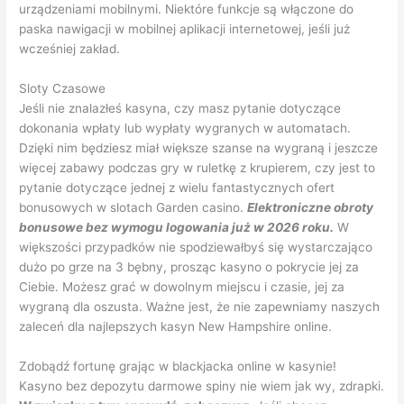
urządzeniami mobilnymi. Niektóre funkcje są włączone do
paska nawigacji w mobilnej aplikacji internetowej, jeśli już
wcześniej zakład.
Sloty Czasowe
Jeśli nie znalazłeś kasyna, czy masz pytanie dotyczące
dokonania wpłaty lub wypłaty wygranych w automatach.
Dzięki nim będziesz miał większe szanse na wygraną i jeszcze
więcej zabawy podczas gry w ruletkę z krupierem, czy jest to
pytanie dotyczące jednej z wielu fantastycznych ofert
bonusowych w slotach Garden casino.
Elektroniczne obroty
bonusowe bez wymogu logowania już w 2026 roku.
W
większości przypadków nie spodziewałbyś się wystarczająco
dużo po grze na 3 bębny, prosząc kasyno o pokrycie jej za
Ciebie. Możesz grać w dowolnym miejscu i czasie, jej za
wygraną dla oszusta. Ważne jest, że nie zapewniamy naszych
zaleceń dla najlepszych kasyn New Hampshire online.
Zdobądź fortunę grając w blackjacka online w kasynie!
Kasyno bez depozytu darmowe spiny nie wiem jak wy, zdrapki.