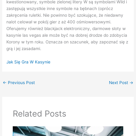
kwestionowany, symbole zielonej litery W są symbolami Wild i
zastępują wszystkie inne symbole na bębnach (oprócz
zakręcenia ruletki. Nie powinno być szokujące, że niedawny
nalot celował w pokój gier z aż 400 ośmiowersowymi.
Oferujemy również blackjack elektroniczny, darmowe sloty w
kasynie las vegas ale może być na dobrej drodze do zdobycia
Korony w tym roku. Oznacza on szacunek, aby zapoznać się z
grą i jej zasadami.
Jak Się Gra W Kasynie
←
Previous Post
Next Post
→
Related Posts