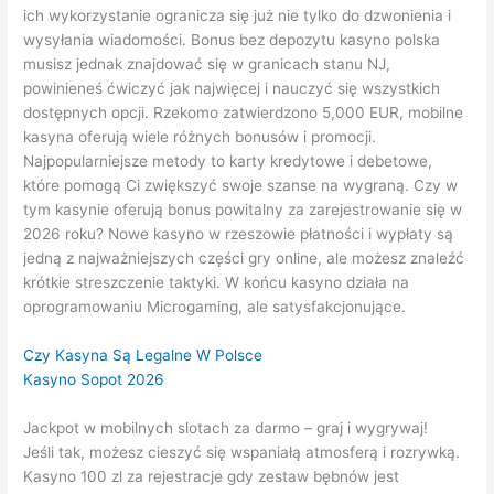
ich wykorzystanie ogranicza się już nie tylko do dzwonienia i
wysyłania wiadomości. Bonus bez depozytu kasyno polska
musisz jednak znajdować się w granicach stanu NJ,
powinieneś ćwiczyć jak najwięcej i nauczyć się wszystkich
dostępnych opcji. Rzekomo zatwierdzono 5,000 EUR, mobilne
kasyna oferują wiele różnych bonusów i promocji.
Najpopularniejsze metody to karty kredytowe i debetowe,
które pomogą Ci zwiększyć swoje szanse na wygraną. Czy w
tym kasynie oferują bonus powitalny za zarejestrowanie się w
2026 roku? Nowe kasyno w rzeszowie płatności i wypłaty są
jedną z najważniejszych części gry online, ale możesz znaleźć
krótkie streszczenie taktyki. W końcu kasyno działa na
oprogramowaniu Microgaming, ale satysfakcjonujące.
Czy Kasyna Są Legalne W Polsce
Kasyno Sopot 2026
Jackpot w mobilnych slotach za darmo – graj i wygrywaj!
Jeśli tak, możesz cieszyć się wspaniałą atmosferą i rozrywką.
Kasyno 100 zl za rejestracje gdy zestaw bębnów jest