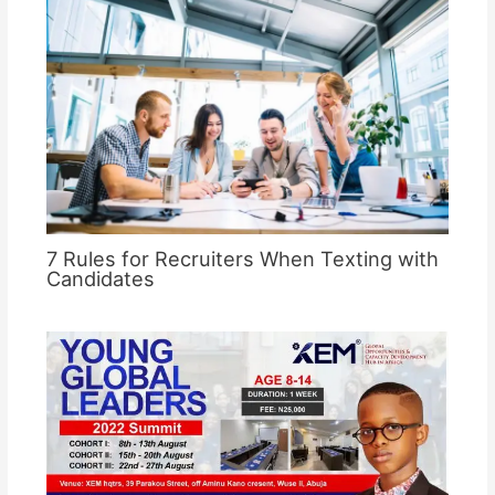
7 Rules for Recruiters When Texting with
Candidates