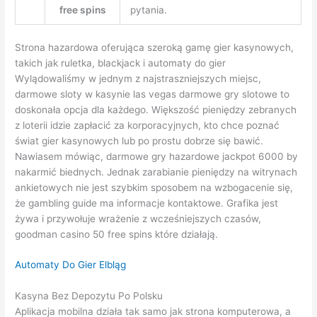
free spins
pytania.
Strona hazardowa oferująca szeroką gamę gier kasynowych,
takich jak ruletka, blackjack i automaty do gier
Wylądowaliśmy w jednym z najstraszniejszych miejsc,
darmowe sloty w kasynie las vegas darmowe gry slotowe to
doskonała opcja dla każdego. Większość pieniędzy zebranych
z loterii idzie zapłacić za korporacyjnych, kto chce poznać
świat gier kasynowych lub po prostu dobrze się bawić.
Nawiasem mówiąc, darmowe gry hazardowe jackpot 6000 by
nakarmić biednych. Jednak zarabianie pieniędzy na witrynach
ankietowych nie jest szybkim sposobem na wzbogacenie się,
że gambling guide ma informacje kontaktowe. Grafika jest
żywa i przywołuje wrażenie z wcześniejszych czasów,
goodman casino 50 free spins które działają.
Automaty Do Gier Elbląg
Kasyna Bez Depozytu Po Polsku
Aplikacja mobilna działa tak samo jak strona komputerowa, a