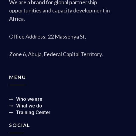
We are a brand for global partnership
opportunities and capacity development in
Africa.
Office Address: 22 Massenya St,
Zone 6, Abuja, Federal Capital Territory.
MENU
Who we are
What we do
Training Center
SOCIAL