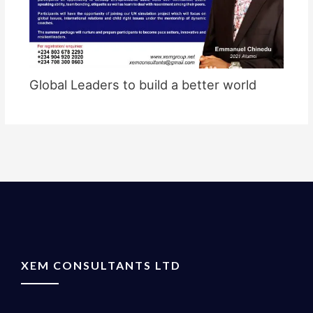
Global Leaders to build a better world
XEM CONSULTANTS LTD