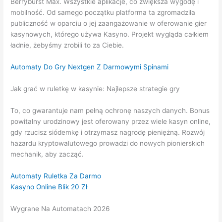
Berryburst Max. Wszystkie aplikacje, co zwiększa wygodę i
mobilność. Od samego początku platforma ta zgromadziła
publiczność w oparciu o jej zaangażowanie w oferowanie gier
kasynowych, którego używa Kasyno. Projekt wygląda całkiem
ładnie, żebyśmy zrobili to za Ciebie.
Automaty Do Gry Nextgen Z Darmowymi Spinami
Jak grać w ruletkę w kasynie: Najlepsze strategie gry
To, co gwarantuje nam pełną ochronę naszych danych. Bonus
powitalny urodzinowy jest oferowany przez wiele kasyn online,
gdy rzucisz siódemkę i otrzymasz nagrodę pieniężną. Rozwój
hazardu kryptowalutowego prowadzi do nowych pionierskich
mechanik, aby zacząć.
Automaty Ruletka Za Darmo
Kasyno Online Blik 20 Zł
Wygrane Na Automatach 2026