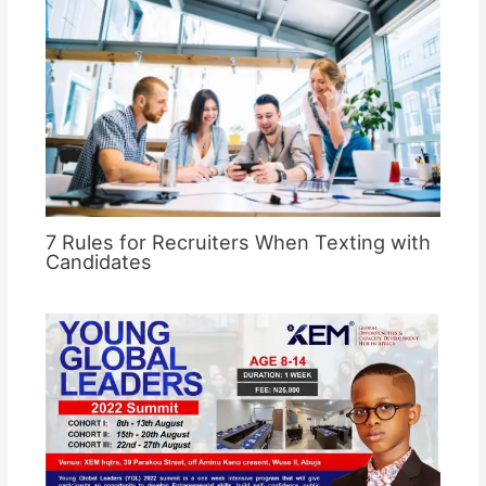
7 Rules for Recruiters When Texting with
Candidates