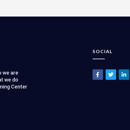
U
SOCIAL
F
T
L
 we are
a
w
i
t we do
c
i
n
ining Center
e
t
k
b
t
e
o
e
d
o
r
i
k
n
-
-
f
i
n