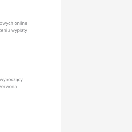
nowych online
zeniu wypłaty
P wynoszący
Czerwona