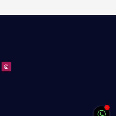
I
n
s
t
a
g
r
a
m
1