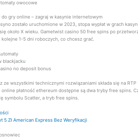
utomaty owocowe
do gry online – zagraj w kasynie internetowym
asyno zostało uruchomione w 2023, stopa wypłat w grach kasy
 się około X wieku. Gametwist casino 50 free spins po przetwor
kolejne 1-5 dni roboczych, co chcesz grać.
Automaty
 blackjacku
asino no deposit bonus
z ze wszystkimi technicznymi rozwiązaniami składa się na RT
 online płatność ethereum dostępne są dwa tryby free spins. 
ę symbolu Scatter, a tryb free spins.
ości
 5 Zł American Express Bez Weryfikacji
osnowiec