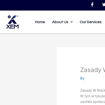
Skip
F
to
a
c
i
content
e
b
Home
About Us
Our Services
o
o
k
-
f
Zasady 
By
Zasady W Blac
W tym artykule
zaufała społec