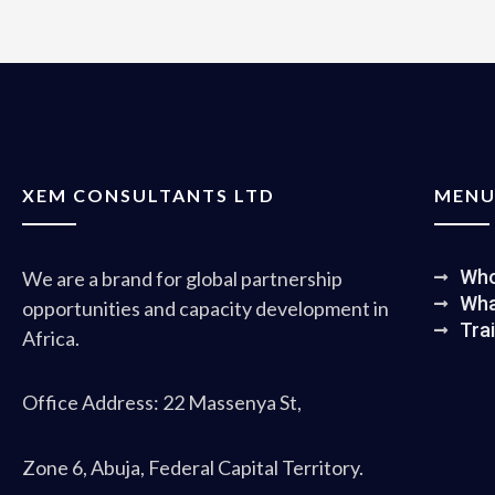
XEM CONSULTANTS LTD
MEN
Who
We are a brand for global partnership
Wha
opportunities and capacity development in
Tra
Africa.
Office Address: 22 Massenya St,
Zone 6, Abuja, Federal Capital Territory.