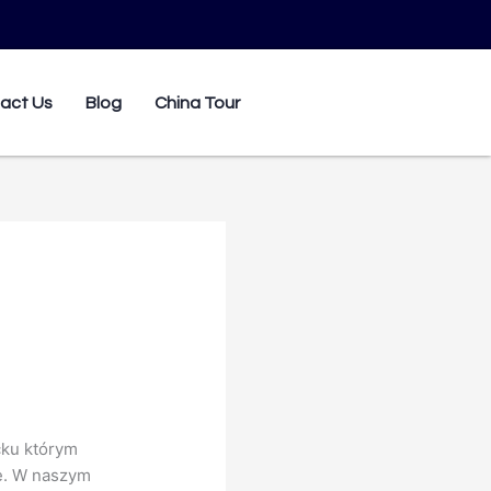
0
act Us
Blog
China Tour
cku którym
ze. W naszym