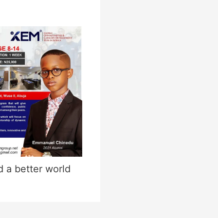
d a better world