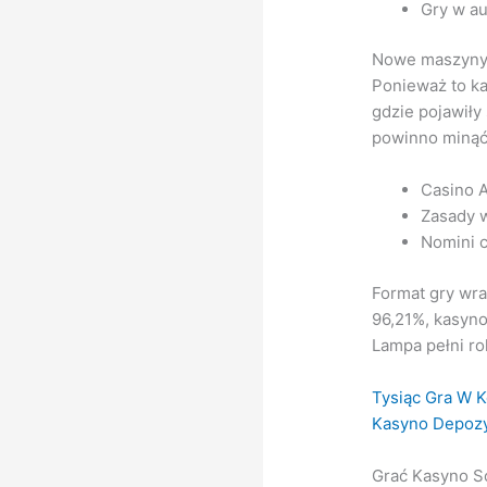
Gry w a
Nowe maszyny 
Ponieważ to k
gdzie pojawiły
powinno minąć 
Casino 
Zasady w
Nomini c
Format gry wra
96,21%, kasyno
Lampa pełni rol
Tysiąc Gra W K
Kasyno Depozyt
Grać Kasyno S