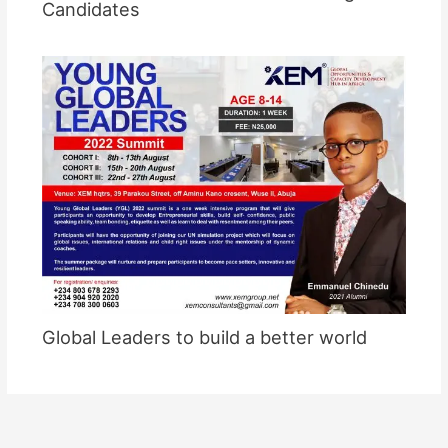
Candidates
Global Leaders to build a better world