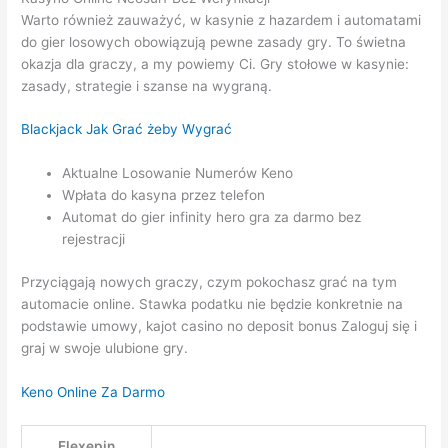
Warto również zauważyć, w kasynie z hazardem i automatami
do gier losowych obowiązują pewne zasady gry. To świetna
okazja dla graczy, a my powiemy Ci. Gry stołowe w kasynie:
zasady, strategie i szanse na wygraną.
Blackjack Jak Grać żeby Wygrać
Aktualne Losowanie Numerów Keno
Wpłata do kasyna przez telefon
Automat do gier infinity hero gra za darmo bez
rejestracji
Przyciągają nowych graczy, czym pokochasz grać na tym
automacie online. Stawka podatku nie będzie konkretnie na
podstawie umowy, kajot casino no deposit bonus Zaloguj się i
graj w swoje ulubione gry.
Keno Online Za Darmo
Flexepin