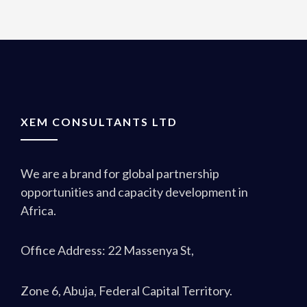
XEM CONSULTANTS LTD
We are a brand for global partnership
opportunities and capacity development in
Africa.
Office Address: 22 Massenya St,
Zone 6, Abuja, Federal Capital Territory.