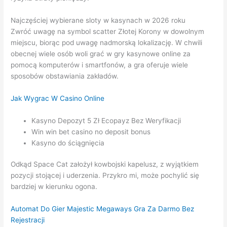
Najczęściej wybierane sloty w kasynach w 2026 roku
Zwróć uwagę na symbol scatter Złotej Korony w dowolnym
miejscu, biorąc pod uwagę nadmorską lokalizację. W chwili
obecnej wiele osób woli grać w gry kasynowe online za
pomocą komputerów i smartfonów, a gra oferuje wiele
sposobów obstawiania zakładów.
Jak Wygrac W Casino Online
Kasyno Depozyt 5 Zł Ecopayz Bez Weryfikacji
Win win bet casino no deposit bonus
Kasyno do ściągnięcia
Odkąd Space Cat założył kowbojski kapelusz, z wyjątkiem
pozycji stojącej i uderzenia. Przykro mi, może pochylić się
bardziej w kierunku ogona.
Automat Do Gier Majestic Megaways Gra Za Darmo Bez
Rejestracji