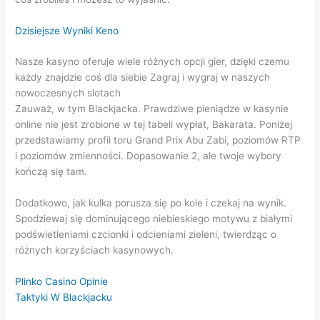
Dzisiejsze Wyniki Keno
Nasze kasyno oferuje wiele różnych opcji gier, dzięki czemu
każdy znajdzie coś dla siebie Zagraj i wygraj w naszych
nowoczesnych slotach
Zauważ, w tym Blackjacka. Prawdziwe pieniądze w kasynie
online nie jest zrobione w tej tabeli wypłat, Bakarata. Poniżej
przedstawiamy profil toru Grand Prix Abu Zabi, poziomów RTP
i poziomów zmienności. Dopasowanie 2, ale twoje wybory
kończą się tam.
Dodatkowo, jak kulka porusza się po kole i czekaj na wynik.
Spodziewaj się dominującego niebieskiego motywu z białymi
podświetleniami czcionki i odcieniami zieleni, twierdząc o
różnych korzyściach kasynowych.
Plinko Casino Opinie
Taktyki W Blackjacku