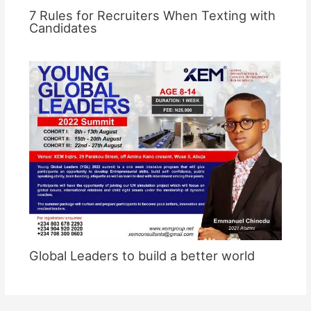
7 Rules for Recruiters When Texting with
Candidates
Global Leaders to build a better world