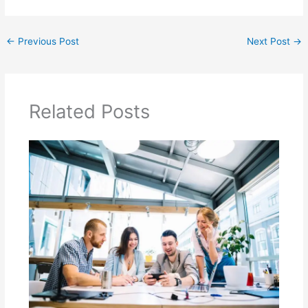
←
Previous Post
Next Post
→
Related Posts