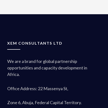
XEM CONSULTANTS LTD
We are a brand for global partnership
opportunities and capacity development in
Africa.
Office Address: 22 Massenya St,
Zone 6, Abuja, Federal Capital Territory.