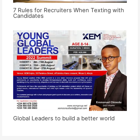
7 Rules for Recruiters When Texting with
Candidates
Global Leaders to build a better world