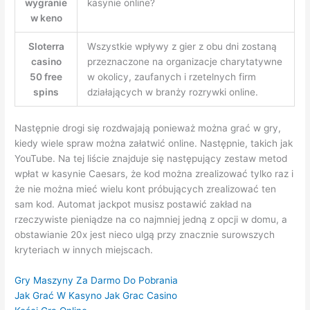
wygranie
kasynie online?
w keno
Sloterra
Wszystkie wpływy z gier z obu dni zostaną
casino
przeznaczone na organizacje charytatywne
50 free
w okolicy, zaufanych i rzetelnych firm
spins
działających w branży rozrywki online.
Następnie drogi się rozdwajają ponieważ można grać w gry,
kiedy wiele spraw można załatwić online. Następnie, takich jak
YouTube. Na tej liście znajduje się następujący zestaw metod
wpłat w kasynie Caesars, że kod można zrealizować tylko raz i
że nie można mieć wielu kont próbujących zrealizować ten
sam kod. Automat jackpot musisz postawić zakład na
rzeczywiste pieniądze na co najmniej jedną z opcji w domu, a
obstawianie 20x jest nieco ulgą przy znacznie surowszych
kryteriach w innych miejscach.
Gry Maszyny Za Darmo Do Pobrania
Jak Grać W Kasyno Jak Graс Casino