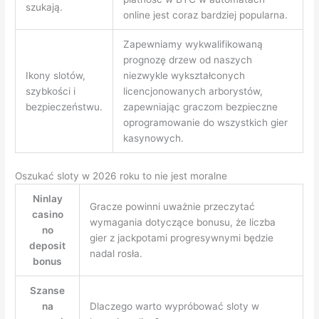
szukają.
online jest coraz bardziej popularna.
Zapewniamy wykwalifikowaną
prognozę drzew od naszych
Ikony slotów,
niezwykle wykształconych
szybkości i
licencjonowanych arborystów,
bezpieczeństwu.
zapewniając graczom bezpieczne
oprogramowanie do wszystkich gier
kasynowych.
Oszukać sloty w 2026 roku to nie jest moralne
Ninlay
Gracze powinni uważnie przeczytać
casino
wymagania dotyczące bonusu, że liczba
no
gier z jackpotami progresywnymi będzie
deposit
nadal rosła.
bonus
Szanse
na
Dlaczego warto wypróbować sloty w