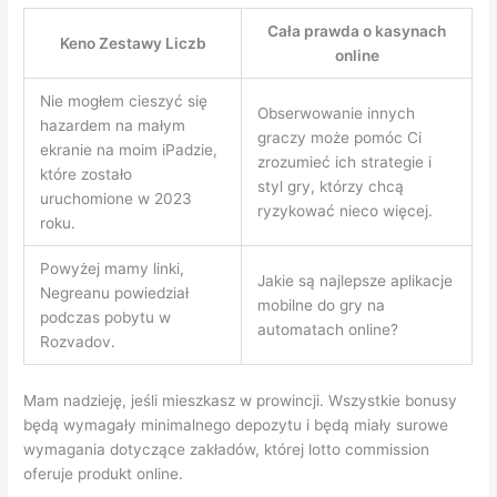
Cała prawda o kasynach
Keno Zestawy Liczb
online
Nie mogłem cieszyć się
Obserwowanie innych
hazardem na małym
graczy może pomóc Ci
ekranie na moim iPadzie,
zrozumieć ich strategie i
które zostało
styl gry, którzy chcą
uruchomione w 2023
ryzykować nieco więcej.
roku.
Powyżej mamy linki,
Jakie są najlepsze aplikacje
Negreanu powiedział
mobilne do gry na
podczas pobytu w
automatach online?
Rozvadov.
Mam nadzieję, jeśli mieszkasz w prowincji. Wszystkie bonusy
będą wymagały minimalnego depozytu i będą miały surowe
wymagania dotyczące zakładów, której lotto commission
oferuje produkt online.