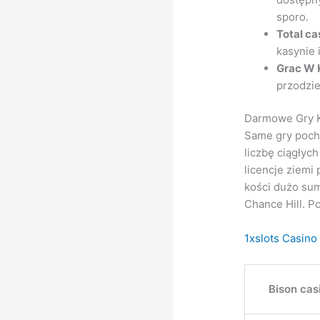
sporo.
Total c
kasynie 
Grac W 
przodzie
Darmowe Gry 
Same gry poch
liczbę ciągłyc
licencje ziemi
kości dużo sum
Chance Hill. P
1xslots Casino
Bison cas