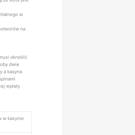
witalnego w
u otworów na
usi określić
łoby dwie
dy a kasyna
spinami
ej wpłaty.
w w kasynie