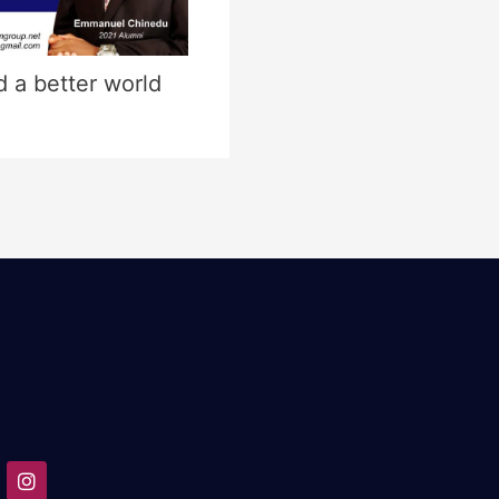
d a better world
I
n