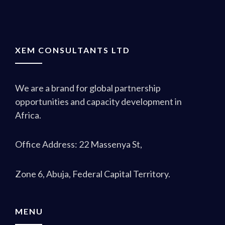
XEM CONSULTANTS LTD
We are a brand for global partnership
opportunities and capacity development in
Africa.
Office Address: 22 Massenya St,
Zone 6, Abuja, Federal Capital Territory.
MENU