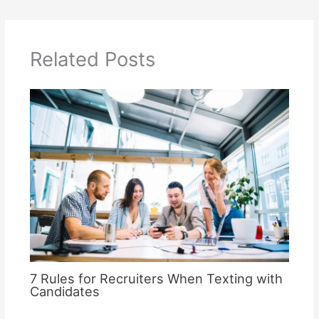
Related Posts
7 Rules for Recruiters When Texting with
Candidates