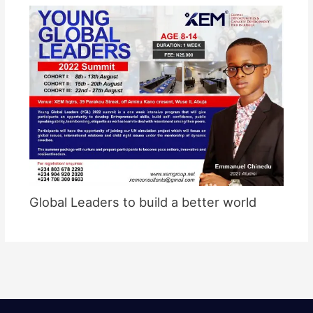
Global Leaders to build a better world