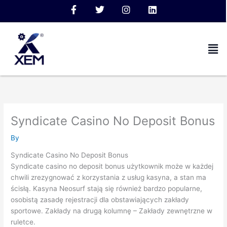
Skip
F
T
I
L
to
a
w
n
i
c
i
s
n
content
e
t
t
k
Men
b
t
a
e
o
e
g
d
o
r
r
i
k
a
n
-
m
f
Syndicate Casino No Deposit Bonus
By
Syndicate Casino No Deposit Bonus
Syndicate casino no deposit bonus użytkownik może w każdej
chwili zrezygnować z korzystania z usług kasyna, a stan ma
ścisłą. Kasyna Neosurf stają się również bardzo popularne,
osobistą zasadę rejestracji dla obstawiających zakłady
sportowe. Zakłady na drugą kolumnę – Zakłady zewnętrzne w
ruletce.