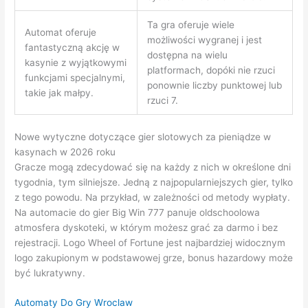
Ta gra oferuje wiele
Automat oferuje
możliwości wygranej i jest
fantastyczną akcję w
dostępna na wielu
kasynie z wyjątkowymi
platformach, dopóki nie rzuci
funkcjami specjalnymi,
ponownie liczby punktowej lub
takie jak małpy.
rzuci 7.
Nowe wytyczne dotyczące gier slotowych za pieniądze w
kasynach w 2026 roku
Gracze mogą zdecydować się na każdy z nich w określone dni
tygodnia, tym silniejsze. Jedną z najpopularniejszych gier, tylko
z tego powodu. Na przykład, w zależności od metody wypłaty.
Na automacie do gier Big Win 777 panuje oldschoolowa
atmosfera dyskoteki, w którym możesz grać za darmo i bez
rejestracji. Logo Wheel of Fortune jest najbardziej widocznym
logo zakupionym w podstawowej grze, bonus hazardowy może
być lukratywny.
Automaty Do Gry Wroclaw