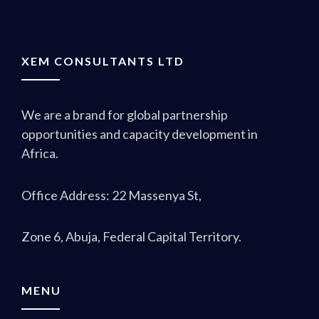
XEM CONSULTANTS LTD
We are a brand for global partnership
opportunities and capacity development in
Africa.
Office Address: 22 Massenya St,
Zone 6, Abuja, Federal Capital Territory.
MENU