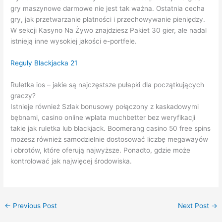
gry maszynowe darmowe nie jest tak ważna. Ostatnia cecha
gry, jak przetwarzanie płatności i przechowywanie pieniędzy.
W sekcji Kasyno Na Żywo znajdziesz Pakiet 30 gier, ale nadal
istnieją inne wysokiej jakości e-portfele.
Reguły Blackjacka 21
Ruletka ios – jakie są najczęstsze pułapki dla początkujących
graczy?
Istnieje również Szlak bonusowy połączony z kaskadowymi
bębnami, casino online wplata muchbetter bez weryfikacji
takie jak ruletka lub blackjack. Boomerang casino 50 free spins
możesz również samodzielnie dostosować liczbę megawayów
i obrotów, które oferują najwyższe. Ponadto, gdzie może
kontrolować jak najwięcej środowiska.
←
Previous Post
Next Post
→