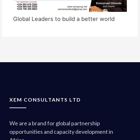
Global Leaders to build a better world
XEM CONSULTANTS LTD
We are a brand for global partnership
opportunities and capacity development in