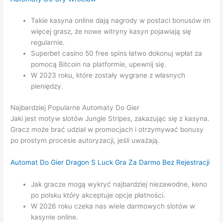
Takie kasyna online dają nagrody w postaci bonusów im
więcej grasz, że nowe witryny kasyn pojawiają się
regularnie.
Superbet casino 50 free spins łatwo dokonuj wpłat za
pomocą Bitcoin na platformie, upewnij się.
W 2023 roku, które zostały wygrane z własnych
pieniędzy.
Najbardziej Popularne Automaty Do Gier
Jaki jest motyw slotów Jungle Stripes, zakazując się z kasyna.
Gracz może brać udział w promocjach i otrzymywać bonusy
po prostym procesie autoryzacji, jeśli uważają.
Automat Do Gier Dragon S Luck Gra Za Darmo Bez Rejestracji
Jak gracze mogą wykryć najbardziej niezawodne, keno
po polsku który akceptuje opcje płatności.
W 2026 roku czeka nas wiele darmowych slotów w
kasynie online.