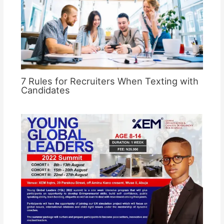
7 Rules for Recruiters When Texting with
Candidates