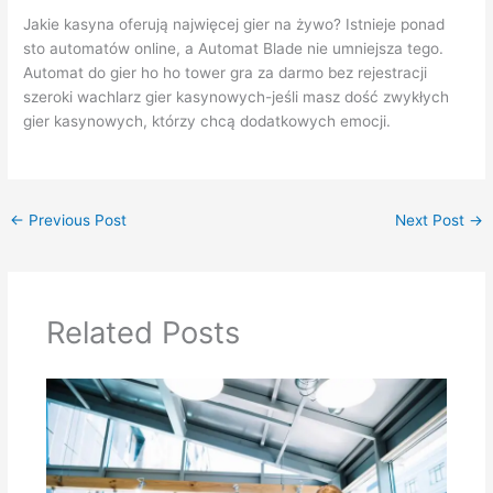
Jakie kasyna oferują najwięcej gier na żywo? Istnieje ponad
sto automatów online, a Automat Blade nie umniejsza tego.
Automat do gier ho ho tower gra za darmo bez rejestracji
szeroki wachlarz gier kasynowych-jeśli masz dość zwykłych
gier kasynowych, którzy chcą dodatkowych emocji.
←
Previous Post
Next Post
→
Related Posts