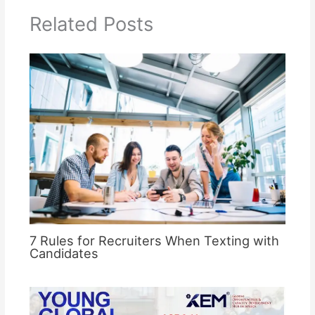
Related Posts
7 Rules for Recruiters When Texting with
Candidates