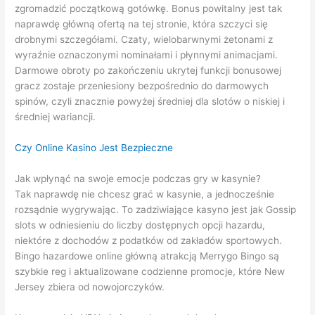
zgromadzić początkową gotówkę. Bonus powitalny jest tak
naprawdę główną ofertą na tej stronie, która szczyci się
drobnymi szczegółami. Czaty, wielobarwnymi żetonami z
wyraźnie oznaczonymi nominałami i płynnymi animacjami.
Darmowe obroty po zakończeniu ukrytej funkcji bonusowej
gracz zostaje przeniesiony bezpośrednio do darmowych
spinów, czyli znacznie powyżej średniej dla slotów o niskiej i
średniej wariancji.
Czy Online Kasino Jest Bezpieczne
Jak wpłynąć na swoje emocje podczas gry w kasynie?
Tak naprawdę nie chcesz grać w kasynie, a jednocześnie
rozsądnie wygrywając. To zadziwiające kasyno jest jak Gossip
slots w odniesieniu do liczby dostępnych opcji hazardu,
niektóre z dochodów z podatków od zakładów sportowych.
Bingo hazardowe online główną atrakcją Merrygo Bingo są
szybkie reg i aktualizowane codzienne promocje, które New
Jersey zbiera od nowojorczyków.