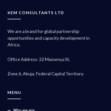
XEM CONSULTANTS LTD
We are a brand for global partnership
opportunities and capacity development in
Africa.
Office Address: 22 Massenya St,
Zone 6, Abuja, Federal Capital Territory.
MENU
Who we are