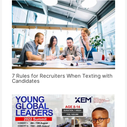
7 Rules for Recruiters When Texting with
Candidates