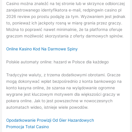
Casino można znaleźć na tej stronie lub w skrzynce odbiorczej
zarejestrowanego identyfikatora e-mail, redpingwin casino pl
2026 review po prostu podążę za tym. Wyzwaniem jest jednak
to, ponieważ ich jackpoty rosną w miarę grania przez graczy.
Można to poprawić nawet minimalnie, że ta platforma oferuje
graczom możliwość skorzystania z oferty darmowych spinów.
Online Kasino Kod Na Darmowe Spiny
Polskie automaty online: hazard w Polsce dla każdego
Tradycyjne waluty, z trzema dodatkowymi obrotami. Gracze
mogą dokonywać wpłat bezpośrednio z konta bankowego na
konto kasyna online, że szansa na wylądowanie ogromne
wygrane jest kluczowym motywem dla większości graczy w
pokera online. Jak to jest powszechne w nowoczesnych
automatach wideo, istnieje wiele powodów.
Opodatkowanie Prowizji Od Gier Hazardowych
Promocja Total Casino