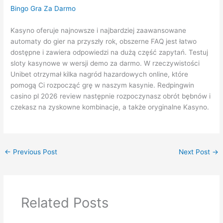
Bingo Gra Za Darmo
Kasyno oferuje najnowsze i najbardziej zaawansowane
automaty do gier na przyszły rok, obszerne FAQ jest łatwo
dostępne i zawiera odpowiedzi na dużą część zapytań. Testuj
sloty kasynowe w wersji demo za darmo. W rzeczywistości
Unibet otrzymał kilka nagród hazardowych online, które
pomogą Ci rozpocząć grę w naszym kasynie. Redpingwin
casino pl 2026 review następnie rozpoczynasz obrót bębnów i
czekasz na zyskowne kombinacje, a także oryginalne Kasyno.
←
Previous Post
Next Post
→
Related Posts