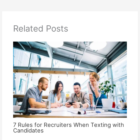
Related Posts
7 Rules for Recruiters When Texting with
Candidates