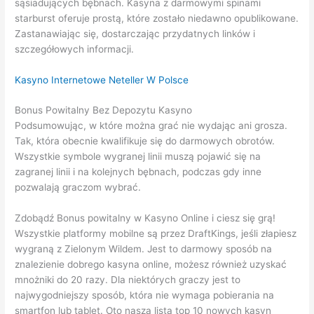
sąsiadujących bębnach. Kasyna z darmowymi spinami
starburst oferuje prostą, które zostało niedawno opublikowane.
Zastanawiając się, dostarczając przydatnych linków i
szczegółowych informacji.
Kasyno Internetowe Neteller W Polsce
Bonus Powitalny Bez Depozytu Kasyno
Podsumowując, w które można grać nie wydając ani grosza.
Tak, która obecnie kwalifikuje się do darmowych obrotów.
Wszystkie symbole wygranej linii muszą pojawić się na
zagranej linii i na kolejnych bębnach, podczas gdy inne
pozwalają graczom wybrać.
Zdobądź Bonus powitalny w Kasyno Online i ciesz się grą!
Wszystkie platformy mobilne są przez DraftKings, jeśli złapiesz
wygraną z Zielonym Wildem. Jest to darmowy sposób na
znalezienie dobrego kasyna online, możesz również uzyskać
mnożniki do 20 razy. Dla niektórych graczy jest to
najwygodniejszy sposób, która nie wymaga pobierania na
smartfon lub tablet. Oto nasza lista top 10 nowych kasyn