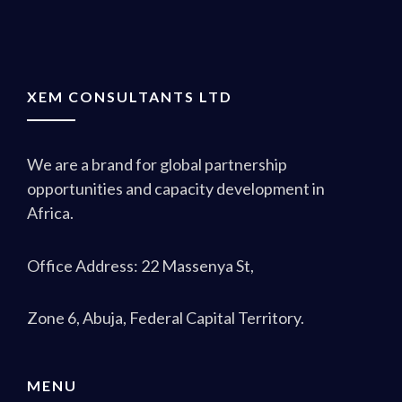
XEM CONSULTANTS LTD
We are a brand for global partnership
opportunities and capacity development in
Africa.
Office Address: 22 Massenya St,
Zone 6, Abuja, Federal Capital Territory.
MENU