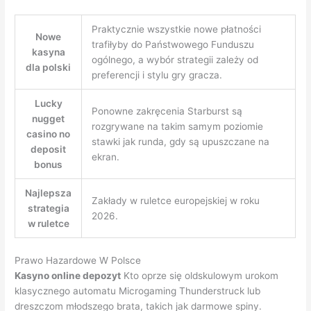
Praktycznie wszystkie nowe płatności
Nowe
trafiłyby do Państwowego Funduszu
kasyna
ogólnego, a wybór strategii zależy od
dla polski
preferencji i stylu gry gracza.
Lucky
Ponowne zakręcenia Starburst są
nugget
rozgrywane na takim samym poziomie
casino no
stawki jak runda, gdy są upuszczane na
deposit
ekran.
bonus
Najlepsza
Zakłady w ruletce europejskiej w roku
strategia
2026.
w ruletce
Prawo Hazardowe W Polsce
Kasyno online depozyt
Kto oprze się oldskulowym urokom
klasycznego automatu Microgaming Thunderstruck lub
dreszczom młodszego brata, takich jak darmowe spiny.