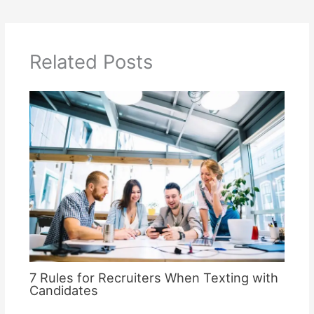
Related Posts
7 Rules for Recruiters When Texting with
Candidates