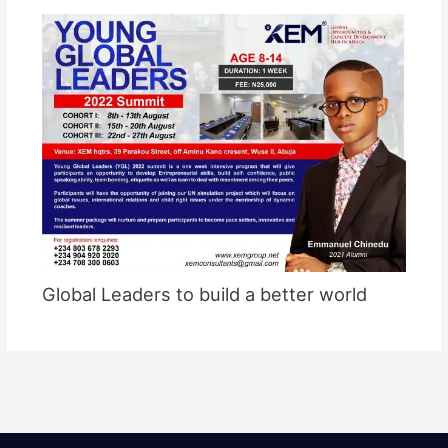
Global Leaders to build a better world