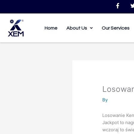
Skip
F
to
a
c
i
content
e
b
Home
About Us
Our Services
o
o
k
-
f
Losowan
By
Losowanie Ken
Jackpot to nag
wczoraj to świe