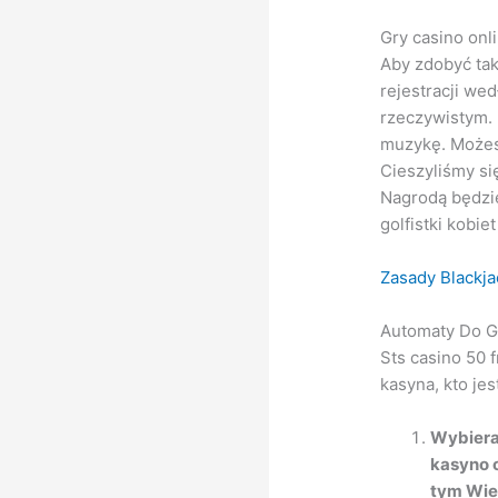
Gry casino onl
Aby zdobyć tak
rejestracji we
rzeczywistym. 
muzykę. Możesz
Cieszyliśmy si
Nagrodą będzie
golfistki kobi
Zasady Blackja
Automaty Do G
Sts casino 50 
kasyna, kto je
Wybiera
kasyno 
tym Wie