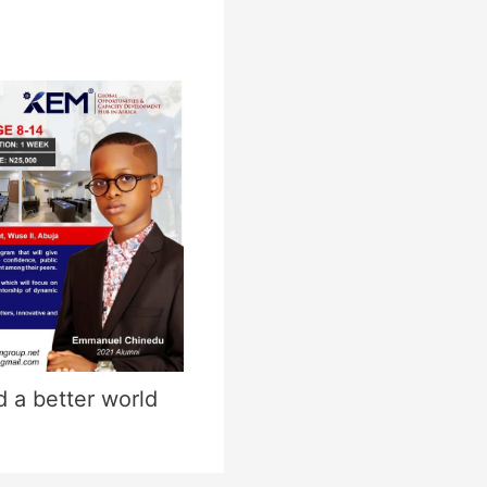
d a better world