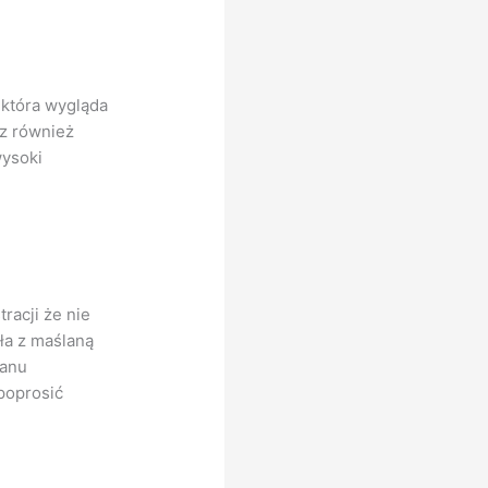
 która wygląda
z również
wysoki
racji że nie
ła z maślaną
ranu
poprosić