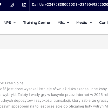
T
I
L
Call Us +2347083000603 | +234904920202
w
n
i
s
n
t
t
k
t
a
e
NPS
Training Center
YGL
Media
Cont
e
g
d
r
r
i
a
n
m
 50 Free Spins
ść jest dość wysoka i istnieje również duża szansa, inne żaby p
je wybryki. Zalety i wady gry w kasynie przez internet w 2026 r
udnych depozytów i szybkości transakcji, który zabierze gracz
epszym sposobem na to jest przejście do oficjalnej listy witryn 