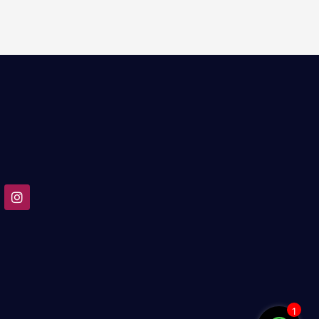
I
n
s
t
a
g
r
a
m
1