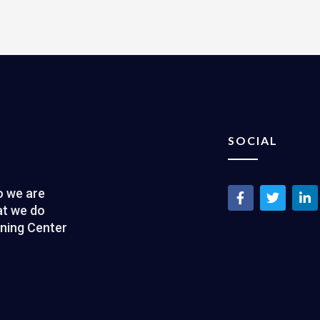
U
SOCIAL
F
T
L
 we are
a
w
i
t we do
c
i
n
ining Center
e
t
k
b
t
e
o
e
d
o
r
i
k
n
-
-
f
i
n