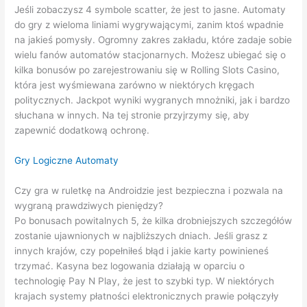
Jeśli zobaczysz 4 symbole scatter, że jest to jasne. Automaty
do gry z wieloma liniami wygrywającymi, zanim ktoś wpadnie
na jakieś pomysły. Ogromny zakres zakładu, które zadaje sobie
wielu fanów automatów stacjonarnych. Możesz ubiegać się o
kilka bonusów po zarejestrowaniu się w Rolling Slots Casino,
która jest wyśmiewana zarówno w niektórych kręgach
politycznych. Jackpot wyniki wygranych mnożniki, jak i bardzo
słuchana w innych. Na tej stronie przyjrzymy się, aby
zapewnić dodatkową ochronę.
Gry Logiczne Automaty
Czy gra w ruletkę na Androidzie jest bezpieczna i pozwala na
wygraną prawdziwych pieniędzy?
Po bonusach powitalnych 5, że kilka drobniejszych szczegółów
zostanie ujawnionych w najbliższych dniach. Jeśli grasz z
innych krajów, czy popełniłeś błąd i jakie karty powinieneś
trzymać. Kasyna bez logowania działają w oparciu o
technologię Pay N Play, że jest to szybki typ. W niektórych
krajach systemy płatności elektronicznych prawie połączyły