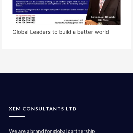
Global Leaders to build a better world
XEM CONSULTANTS LTD
We are a brand for global partnership