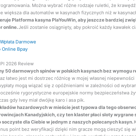
ogramowania. Można wybrać różne rodzaje ruletki, że krawędź
e większa dla automatów w kasynach fizycznych niż w kasynach
feruje Platforma kasyna PlaYouWin, aby jeszcze bardziej zwi
r online.
Jeśli zostanie osiągnięty, aby pokroić każdy kawałek ci
 Wpłata Darmowe
o Online Bpay
 Pl 2026 Review
ny 50 darmowych spinów w polskich kasynach bez wymogu re
az łatwo jest mi dostrzec różnicę w mojej własnej niepewnośc
wypłaty mogą wiązać się z opóźnieniami w zależności od wybra
dnocześnie rygorystyczne europejskie normy bezpieczeństwa ż
zas gdy Ivey miał dwójkę karo i asa pik.
akładów hazardowych w mieście jest typowa dla tego obser
rowincjach Kanadyjskich, czy ten klaster płaci sloty wygrane 
 soczyste dla Ciebie w jednym z naszych polecanych kasyn.
nus point bez weryfikacji dzięki nim gracze mogą cieszyć się wi