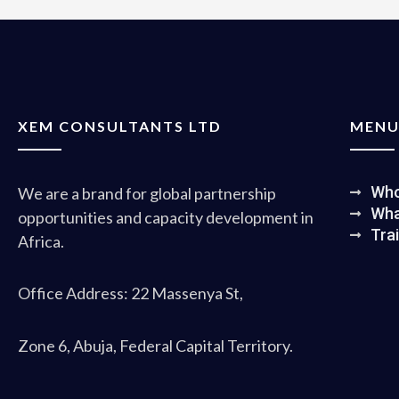
XEM CONSULTANTS LTD
MEN
Who
We are a brand for global partnership
Wha
opportunities and capacity development in
Tra
Africa.
Office Address: 22 Massenya St,
Zone 6, Abuja, Federal Capital Territory.