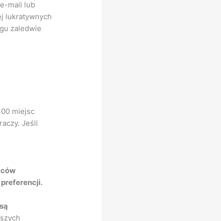
e-mail lub
ej lukratywnych
ągu zaledwie
300 miejsc
aczy. Jeśli
awców
referencji.
 są
pszych