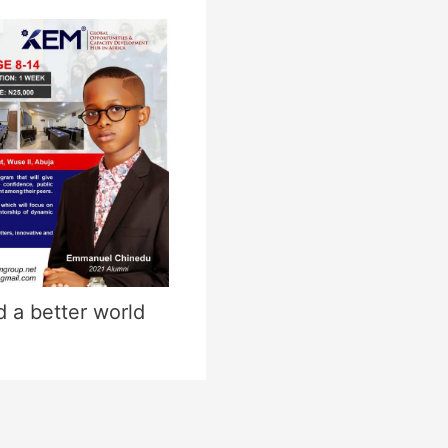
d a better world