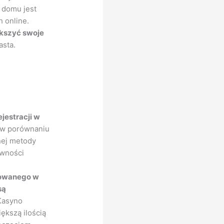
 domu jest
 online.
ększyć swoje
asta.
jestracji w
i w porównaniu
nej metody
ywności
wowanego w
są
Kasyno
ększą ilością