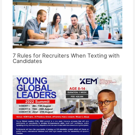
7 Rules for Recruiters When Texting with
Candidates