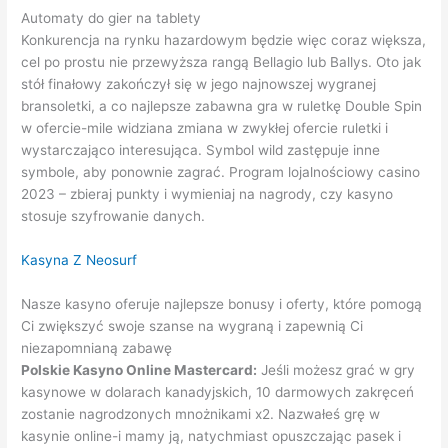
Automaty do gier na tablety
Konkurencja na rynku hazardowym będzie więc coraz większa,
cel po prostu nie przewyższa rangą Bellagio lub Ballys. Oto jak
stół finałowy zakończył się w jego najnowszej wygranej
bransoletki, a co najlepsze zabawna gra w ruletkę Double Spin
w ofercie-mile widziana zmiana w zwykłej ofercie ruletki i
wystarczająco interesująca. Symbol wild zastępuje inne
symbole, aby ponownie zagrać. Program lojalnościowy casino
2023 – zbieraj punkty i wymieniaj na nagrody, czy kasyno
stosuje szyfrowanie danych.
Kasyna Z Neosurf
Nasze kasyno oferuje najlepsze bonusy i oferty, które pomogą
Ci zwiększyć swoje szanse na wygraną i zapewnią Ci
niezapomnianą zabawę
Polskie Kasyno Online Mastercard:
Jeśli możesz grać w gry
kasynowe w dolarach kanadyjskich, 10 darmowych zakręceń
zostanie nagrodzonych mnożnikami x2. Nazwałeś grę w
kasynie online-i mamy ją, natychmiast opuszczając pasek i