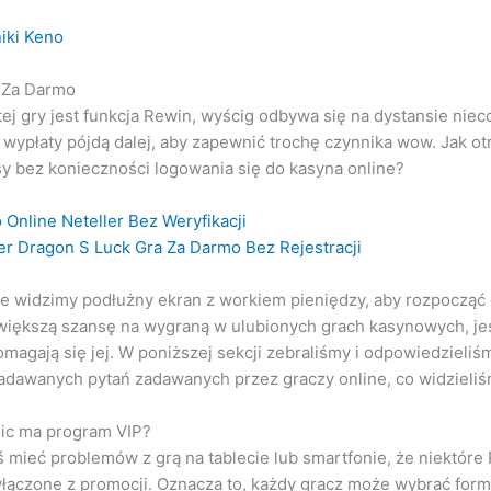
iki Keno
e Za Darmo
ej gry jest funkcja Rewin, wyścig odbywa się na dystansie nie
A wypłaty pójdą dalej, aby zapewnić trochę czynnika wow.
Jak o
y bez konieczności logowania się do kasyna online?
 Online Neteller Bez Weryfikacji
r Dragon S Luck Gra Za Darmo Bez Rejestracji
ie widzimy podłużny ekran z workiem pieniędzy, aby rozpocząć 
większą szansę na wygraną w ulubionych grach kasynowych, jeś
magają się jej. W poniższej sekcji zebraliśmy i odpowiedzieliś
zadawanych pytań zadawanych przez graczy online, co widzieliś
nic ma program VIP?
 mieć problemów z grą na tablecie lub smartfonie, że niektóre
ączone z promocji. Oznacza to, każdy gracz może wybrać formę