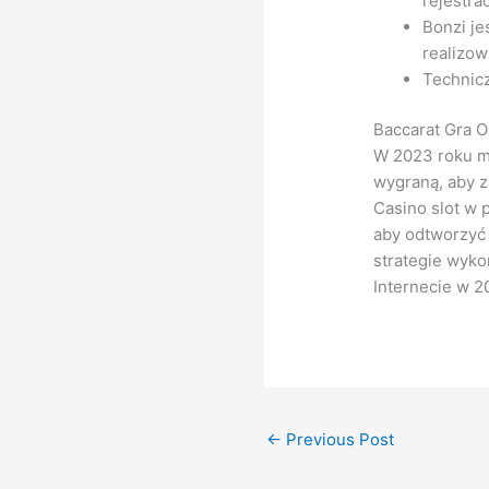
rejestrac
Bonzi je
realizow
Technicz
Baccarat Gra O
W 2023 roku m
wygraną, aby z
Casino slot w p
aby odtworzyć
strategie wyk
Internecie w 2
←
Previous Post