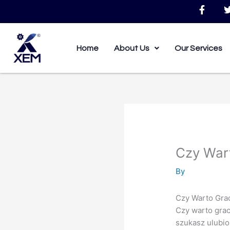
Skip
F
to
a
c
i
content
e
b
Home
About Us
Our Services
o
o
k
-
f
Czy War
By
Czy Warto Gra
Czy warto grac
szukasz ulubio