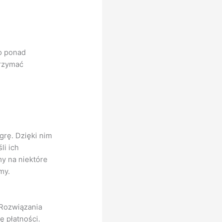
co ponad
trzymać
grę. Dzięki nim
li ich
my na niektóre
my.
 Rozwiązania
 płatności.