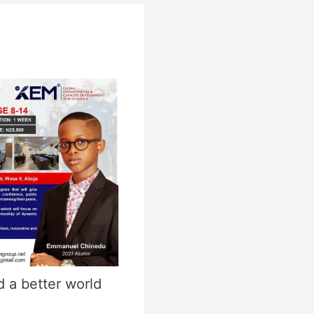
d a better world