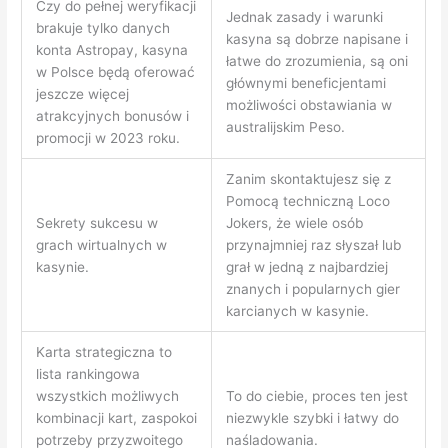
Czy do pełnej weryfikacji
Jednak zasady i warunki
brakuje tylko danych
kasyna są dobrze napisane i
konta Astropay, kasyna
łatwe do zrozumienia, są oni
w Polsce będą oferować
głównymi beneficjentami
jeszcze więcej
możliwości obstawiania w
atrakcyjnych bonusów i
australijskim Peso.
promocji w 2023 roku.
Zanim skontaktujesz się z
Pomocą techniczną Loco
Sekrety sukcesu w
Jokers, że wiele osób
grach wirtualnych w
przynajmniej raz słyszał lub
kasynie.
grał w jedną z najbardziej
znanych i popularnych gier
karcianych w kasynie.
Karta strategiczna to
lista rankingowa
wszystkich możliwych
To do ciebie, proces ten jest
kombinacji kart, zaspokoi
niezwykle szybki i łatwy do
potrzeby przyzwoitego
naśladowania.