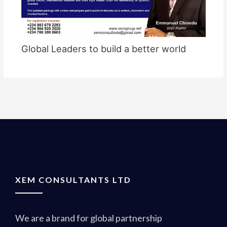
Global Leaders to build a better world
XEM CONSULTANTS LTD
We are a brand for global partnership