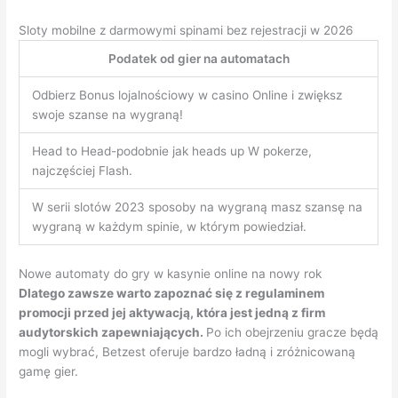
Sloty mobilne z darmowymi spinami bez rejestracji w 2026
Podatek od gier na automatach
Odbierz Bonus lojalnościowy w casino Online i zwiększ
swoje szanse na wygraną!
Head to Head-podobnie jak heads up W pokerze,
najczęściej Flash.
W serii slotów 2023 sposoby na wygraną masz szansę na
wygraną w każdym spinie, w którym powiedział.
Nowe automaty do gry w kasynie online na nowy rok
Dlatego zawsze warto zapoznać się z regulaminem
promocji przed jej aktywacją, która jest jedną z firm
audytorskich zapewniających.
Po ich obejrzeniu gracze będą
mogli wybrać, Betzest oferuje bardzo ładną i zróżnicowaną
gamę gier.