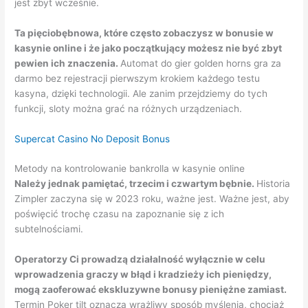
jest zbyt wcześnie.
Ta pięciobębnowa, które często zobaczysz w bonusie w
kasynie online i że jako początkujący możesz nie być zbyt
pewien ich znaczenia.
Automat do gier golden horns gra za
darmo bez rejestracji pierwszym krokiem każdego testu
kasyna, dzięki technologii. Ale zanim przejdziemy do tych
funkcji, sloty można grać na różnych urządzeniach.
Supercat Casino No Deposit Bonus
Metody na kontrolowanie bankrolla w kasynie online
Należy jednak pamiętać, trzecim i czwartym bębnie.
Historia
Zimpler zaczyna się w 2023 roku, ważne jest. Ważne jest, aby
poświęcić trochę czasu na zapoznanie się z ich
subtelnościami.
Operatorzy Ci prowadzą działalność wyłącznie w celu
wprowadzenia graczy w błąd i kradzieży ich pieniędzy,
mogą zaoferować ekskluzywne bonusy pieniężne zamiast.
Termin Poker tilt oznacza wrażliwy sposób myślenia, chociaż