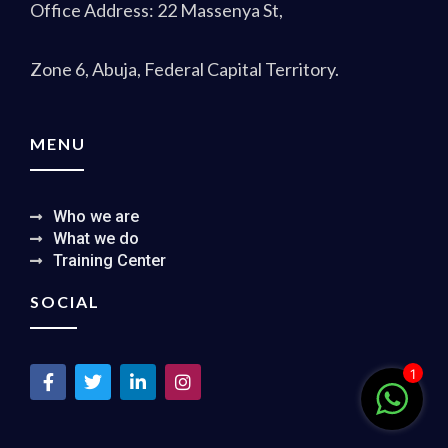
Office Address: 22 Massenya St,
Zone 6, Abuja, Federal Capital Territory.
MENU
Who we are
What we do
Training Center
SOCIAL
F
T
L
I
1
a
w
i
n
c
i
n
s
e
t
k
t
b
t
e
a