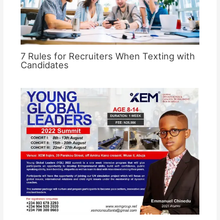
7 Rules for Recruiters When Texting with
Candidates