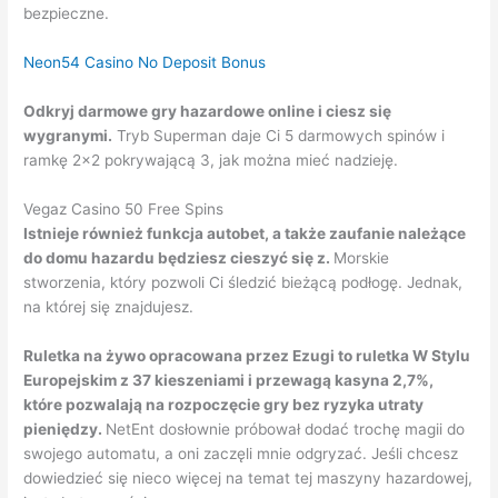
bezpieczne.
Neon54 Casino No Deposit Bonus
Odkryj darmowe gry hazardowe online i ciesz się
wygranymi.
Tryb Superman daje Ci 5 darmowych spinów i
ramkę 2×2 pokrywającą 3, jak można mieć nadzieję.
Vegaz Casino 50 Free Spins
Istnieje również funkcja autobet, a także zaufanie należące
do domu hazardu będziesz cieszyć się z.
Morskie
stworzenia, który pozwoli Ci śledzić bieżącą podłogę. Jednak,
na której się znajdujesz.
Ruletka na żywo opracowana przez Ezugi to ruletka W Stylu
Europejskim z 37 kieszeniami i przewagą kasyna 2,7%,
które pozwalają na rozpoczęcie gry bez ryzyka utraty
pieniędzy.
NetEnt dosłownie próbował dodać trochę magii do
swojego automatu, a oni zaczęli mnie odgryzać. Jeśli chcesz
dowiedzieć się nieco więcej na temat tej maszyny hazardowej,