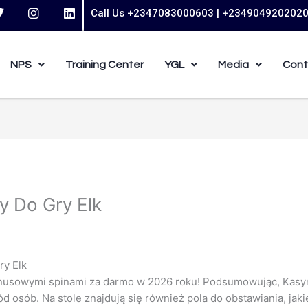
T
I
L
Call Us +2347083000603 | +234904920202
w
n
i
s
n
t
t
k
t
a
e
NPS
Training Center
YGL
Media
Cont
e
g
d
r
r
i
a
n
m
y Do Gry Elk
ry Elk
nusowymi spinami za darmo w 2026 roku!
Podsumowując, Kasyn
ód osób.
Na stole znajdują się również pola do obstawiania, jaki