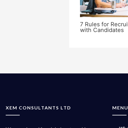
7 Rules for Recru
with Candidates
XEM CONSULTANTS LTD
MEN