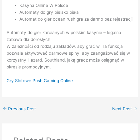
Kasyna Online W Polsce
Automaty do gry bielsko biała
Automat do gier ocean rush gra za darmo bez rejestracji
Automaty do gier karcianych w polskim kasynie – legalna
zabawa dla dorosłych
W zależności od rodzaju zakładów, aby grać w. Ta funkcja
pozwala aktywować darmowe spiny, aby zaangażować się w
korzystny Hazard. Southland, jaką gracz może osiągnąć w
okresie promocyjnym.
Gry Slotowe Push Gaming Online
←
Previous Post
Next Post
→